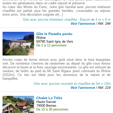
toutes les générations dans un cadre naturel et préservé.
Au cœur des Monts du Forez, notre gîte familial avec piscine intérieure
chauffée est parfait pour les grandes familles, cousinades ou séjours
entre amis. Une décoration soignée et[...]
Gite avec piscine d'intérieur chauffée - Bassin de 4 m x 8 m
Voir l'annonce
/ Réf. 244
Gîte le Paradis perdu
Rhône
69790 Saint Igny de Vers
De 2 à 12 personnes
Ancien corps de ferme rénové avec goût situé dans le haut beaujolais
vert. De nombreux chemins de randonnée au départ du gîte vous ferons
découvrir la faune et la flore sauvage environnante. Le gîte est entouré de
verdure, de forêts au pied du Mt Saint Rigaux point culminant du Rhône
(1012m). Ce lieu est Idéal pour les amoureux de la nature et de
tranquillité.
Gite avec piscine couverte et chauffée de 5m x 10m
Voir l'annonce
/ Réf. 214
Chalet Le Titlis
Haute-Savoie
74500 Bernex
De 15 à 30 personnes