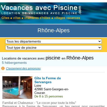
Panneau de gestion des cookies
Rhône-Alpes
piscine
Rhône-Alpes
Locations de vacances avec
en
5 hébergements
Classement des annonces
Gîte la Ferme de
Servanges
Loire
42990 Saint-Georges-en-
Couzan
De 8 à 15 personnes
Familial et Chaleureux - "Le cocon pour toute la tribu"
Bienvenue à la Ferme de Servanges, un lieu pensé pour rassembler