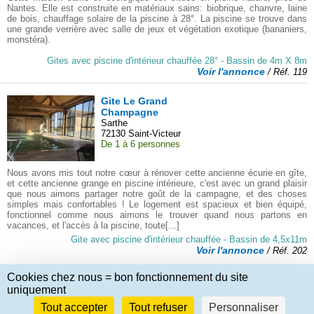
Nantes. Elle est construite en matériaux sains: biobrique, chanvre, laine
de bois, chauffage solaire de la piscine à 28°. La piscine se trouve dans
une grande verrière avec salle de jeux et végétation exotique (bananiers,
monstéra).
Gites avec piscine d'intérieur chauffée 28° - Bassin de 4m X 8m
Voir l'annonce
/ Réf. 119
Gite Le Grand
Champagne
Sarthe
72130 Saint-Victeur
De 1 à 6 personnes
Nous avons mis tout notre cœur à rénover cette ancienne écurie en gîte,
et cette ancienne grange en piscine intérieure, c'est avec un grand plaisir
que nous aimons partager notre goût de la campagne, et des choses
simples mais confortables ! Le logement est spacieux et bien équipé,
fonctionnel comme nous aimons le trouver quand nous partons en
vacances, et l'accès à la piscine, toute[...]
Gite avec piscine d'intérieur chauffée - Bassin de 4,5x11m
Voir l'annonce
/ Réf. 202
Cookies chez nous = bon fonctionnement du site
© Vacances-avec-Piscine.com
uniquement
Mentions Légales & C.G.
Politique de Confidentialité
Tout accepter
Tout refuser
Personnaliser
Gestion des cookies