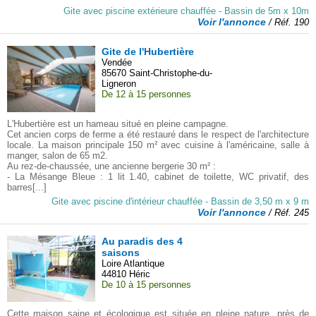
Gite avec piscine extérieure chauffée - Bassin de 5m x 10m
Voir l'annonce
/ Réf. 190
Gite de l'Hubertière
Vendée
85670 Saint-Christophe-du-
Ligneron
De 12 à 15 personnes
L'Hubertière est un hameau situé en pleine campagne.
Cet ancien corps de ferme a été restauré dans le respect de l'architecture
locale. La maison principale 150 m² avec cuisine à l'américaine, salle à
manger, salon de 65 m2.
Au rez-de-chaussée, une ancienne bergerie 30 m² :
- La Mésange Bleue : 1 lit 1.40, cabinet de toilette, WC privatif, des
barres[...]
Gite avec piscine d'intérieur chauffée - Bassin de 3,50 m x 9 m
Voir l'annonce
/ Réf. 245
Au paradis des 4
saisons
Loire Atlantique
44810 Héric
De 10 à 15 personnes
Cette maison saine et écologique est située en pleine nature, près de