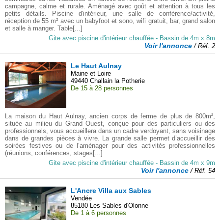
campagne, calme et rurale. Aménagé avec goût et attention à tous les
petits détails. Piscine d'intérieur, une salle de conférence/activité,
réception de 55 m² avec un babyfoot et sono, wifi gratuit, bar, grand salon
et salle à manger. Table[...]
Gite avec piscine d'intérieur chauffée - Bassin de 4m x 8m
Voir l'annonce
/ Réf. 2
Le Haut Aulnay
Maine et Loire
49440 Challain la Potherie
De 15 à 28 personnes
La maison du Haut Aulnay, ancien corps de ferme de plus de 800m²,
située au milieu du Grand Ouest, conçue pour des particuliers ou des
professionnels, vous accueillera dans un cadre verdoyant, sans voisinage
dans de grandes pièces à vivre. La grande salle permet d’accueillir des
soirées festives ou de l’aménager pour des activités professionnelles
(réunions, conférences, stages[...]
Gite avec piscine d'intérieur chauffée - Bassin de 4m x 9m
Voir l'annonce
/ Réf. 54
L'Ancre Villa aux Sables
Vendée
85180 Les Sables d'Olonne
De 1 à 6 personnes