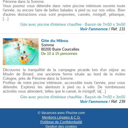
Péronne dans la Somme.
Vous pourrez vous détendre dans notre piscine intérieure ouverte toute
l'année, ou encore faire de belles balades à pied ou sur nos vélos. Bien
d'autres distractions vous sont proposées, canoës, minigolf, pétanque,
[...]
Gite avec piscine d'intérieur chauffée - Bassin de 7m50 x 3m50
Voir l'annonce
/ Réf. 131
Gite du Hibou
Somme
80200 Buire Courcelles
De 10 à 15 personnes
Découvrez la tranquillité de la campagne picarde lors d'un séjour au
Moulin de Binard, une ancienne ferme située au bord de la rivière
Cologne, près de Péronne dans la Somme.
Profitez de notre piscine intérieure, accessible toute l'année, pour vous
détendre. Explorez les alentours à pied ou à vélo. De nombreuses
activités vous attendent, telles que le canoë, le minigolf, la[...]
Gite avec piscine d'intérieur chauffée - Bassin de 7m50 x 3m50
Voir l'annonce
/ Réf. 239
© Vacances-avec-Piscine.com
Mentions Légales & C.G.
Politique de Confidentialité
Gestion des cookies