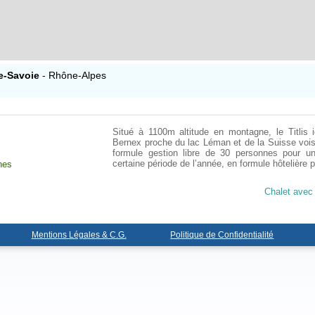
e-Savoie
- Rhône-Alpes
Situé à 1100m altitude en montagne, le Titlis 
Bernex proche du lac Léman et de la Suisse vois
formule gestion libre de 30 personnes pour 
certaine période de l’année, en formule hôtelière po
nes
Chalet avec 
Mentions Légales & C.G.
Politique de Confidentialité