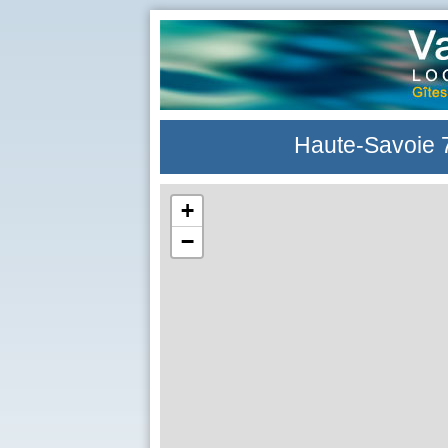
Haute-Savoie 
+
−