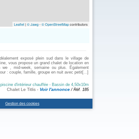
Leaflet
|
© Jawg
-
© OpenStreetMap
contributors
idéalement exposé plein sud dans le village de
ine, vous propose un grand chalet de location en
un we , mid-week, semaine ou plus. Également
ur : couple, famille, groupe en nuit avec petit[...]
piscine d'intérieur chauffée - Bassin de 4,50x10m
Chalet Le Titlis -
Voir l'annonce
/ Réf. 185
Gestion des cookies