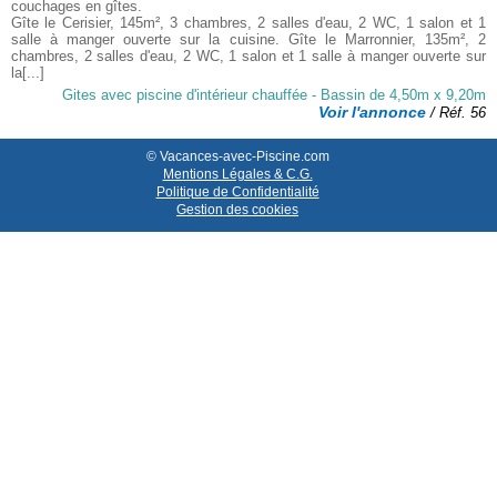
couchages en gîtes.
Gîte le Cerisier, 145m², 3 chambres, 2 salles d'eau, 2 WC, 1 salon et 1
salle à manger ouverte sur la cuisine. Gîte le Marronnier, 135m², 2
chambres, 2 salles d'eau, 2 WC, 1 salon et 1 salle à manger ouverte sur
la[...]
Gites avec piscine d'intérieur chauffée - Bassin de 4,50m x 9,20m
Voir l'annonce
/ Réf. 56
© Vacances-avec-Piscine.com
Mentions Légales & C.G.
Politique de Confidentialité
Gestion des cookies