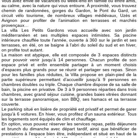
Vous avez envie de vacances ou week-end en famille ou entre amis,
au calme, avec la nature qui vous entoure. À proximité, vous trouvez
chemin de randonnées, gorges du Gardon, le Pont du Gard, un
circuit vélo tourisme, de nombreux villages médiévaux, Uzès et
Avignon pour profiter de l’animation en terrasses et marchés
provençaux…
La villa Les Petits Gardons vous accueille avec son jardin
méditerranéen et ses multiples espaces intimistes. Sa piscine
intérieure chauffée toute l'année, ouverte à 360 sur le jardin et ses
terrasses, en été, on se baigne à l'abri du soleil du sud et en hiver,
on profite tout autant.
La maison est atypique, elle est composée de 3 espaces distincts
pour pouvoir venir jusqu'à 14 personnes. Chacun profite de son
espace privé et enfin ensemble partager à un moment choisis
d’espaces plus grands pour se réunir et partager ses repas. Sinon
pour les familles plus réduites, la Villa propose en plain-pied de la
partie supérieure permettant d’accueillir jusqu'à 9 personnes en
chambres doubles ou triple. Chaque chambre dispose de sa salle de
bain, la piscine en privative. De 3 à 9 personnes réparties dans trois
chambres, avec grand séjour cuisine, grandes baies vitrées donnant
sur la terrasse panoramique, son BBQ, ses hamacs et sa terrasse
couverte.
Le parking situé en lisière de propriété est privatif et permet de garer
jusqu'à 6 voitures. En hiver, vous profitez d'un sauna extérieur. Tous
les logements sont équipés de clim et chauffage.
En option, vous pouvez réserver les services repas, petits déjeuners
et brunch du dimanche avec départ tardif, ainsi que bénéficier de
prestations à l’espace bien être, indépendant et situé en haut de la