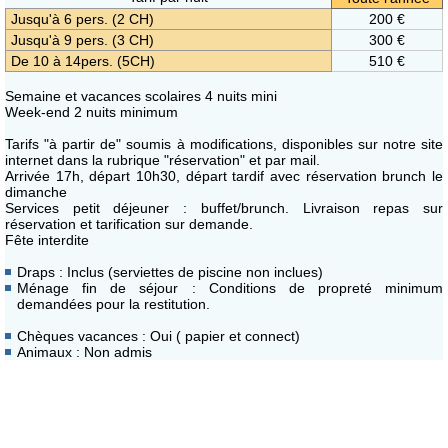
Jusqu'à 6 pers. (2 CH)
200 €
Jusqu'à 9 pers. (3 CH)
300 €
De 10 à 14pers. (5CH)
510 €
Semaine et vacances scolaires 4 nuits mini
Week-end 2 nuits minimum
Tarifs "à partir de" soumis à modifications, disponibles sur notre site
internet dans la rubrique "réservation" et par mail.
Arrivée 17h, départ 10h30, départ tardif avec réservation brunch le
dimanche
Services petit déjeuner : buffet/brunch. Livraison repas sur
réservation et tarification sur demande.
Fête interdite
Draps : Inclus (serviettes de piscine non inclues)
Ménage fin de séjour : Conditions de propreté minimum
demandées pour la restitution.
Chèques vacances : Oui ( papier et connect)
Animaux : Non admis