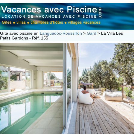
Panneau de gestion des cookies
Gîte avec piscine en
Languedoc-Roussillon
>
Gard
> La Villa Les
Petits Gardons - Réf. 155