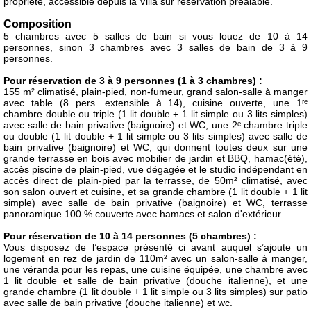
propriété, accessible depuis la Villa sur réservation préalable.
Composition
5 chambres avec 5 salles de bain si vous louez de 10 à 14
personnes, sinon 3 chambres avec 3 salles de bain de 3 à 9
personnes.
Pour réservation de 3 à 9 personnes (1 à 3 chambres) :
155 m² climatisé, plain-pied, non-fumeur, grand salon-salle à manger
avec table (8 pers. extensible à 14), cuisine ouverte, une 1ʳᵉ
chambre double ou triple (1 lit double + 1 lit simple ou 3 lits simples)
avec salle de bain privative (baignoire) et WC, une 2ᵉ chambre triple
ou double (1 lit double + 1 lit simple ou 3 lits simples) avec salle de
bain privative (baignoire) et WC, qui donnent toutes deux sur une
grande terrasse en bois avec mobilier de jardin et BBQ, hamac(été),
accès piscine de plain-pied, vue dégagée et le studio indépendant en
accès direct de plain-pied par la terrasse, de 50m² climatisé, avec
son salon ouvert et cuisine, et sa grande chambre (1 lit double + 1 lit
simple) avec salle de bain privative (baignoire) et WC, terrasse
panoramique 100 % couverte avec hamacs et salon d'extérieur.
Pour réservation de 10 à 14 personnes (5 chambres) :
Vous disposez de l’espace présenté ci avant auquel s’ajoute un
logement en rez de jardin de 110m² avec un salon-salle à manger,
une véranda pour les repas, une cuisine équipée, une chambre avec
1 lit double et salle de bain privative (douche italienne), et une
grande chambre (1 lit double + 1 lit simple ou 3 lits simples) sur patio
avec salle de bain privative (douche italienne) et wc.