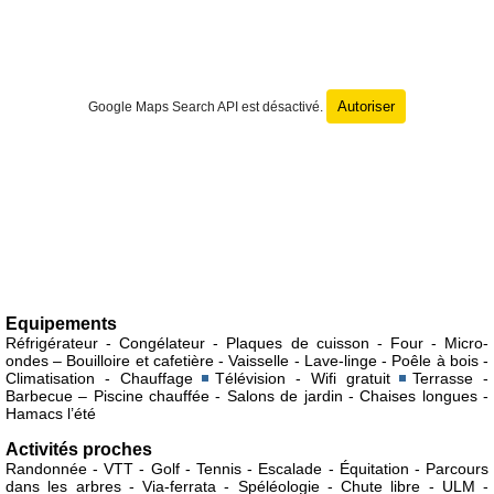
Autoriser
Google Maps Search API est désactivé.
Equipements
Réfrigérateur - Congélateur - Plaques de cuisson - Four - Micro-
ondes – Bouilloire et cafetière - Vaisselle - Lave-linge - Poêle à bois -
Climatisation - Chauffage
Télévision - Wifi gratuit
Terrasse -
Barbecue – Piscine chauffée - Salons de jardin - Chaises longues -
Hamacs l’été
Activités proches
Randonnée - VTT - Golf - Tennis - Escalade - Équitation - Parcours
dans les arbres - Via-ferrata - Spéléologie - Chute libre - ULM -